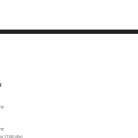
N
hr
hr
s 17:00 Uhr)